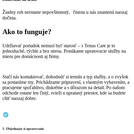
Žiadny roh neostane nepovšimnutý, čistota u nás znamená naozaj
dočista.
Ako to funguje?
Udržiavať poriadok nemusí byť starosť – s Tenus Care je to
jednoduché, rýchle a bez stresu. Ponúkame upratovacie služby na
mieru pre domácnosti aj firmy.
Stačí nás kontaktovať, dohodnúť si termín a typ služby, a o zvyšok
sa postaráme my. Prichádzame pripravení, s vlastným vybavením, a
pracujeme spoľahlivo, diskrétne a s dôrazom na detail. Po našom
odchode ostane len čistý, svieži a uprataný priestor, kde sa budete
cítiť naozaj dobre.
1. Objednajte si upratovanie