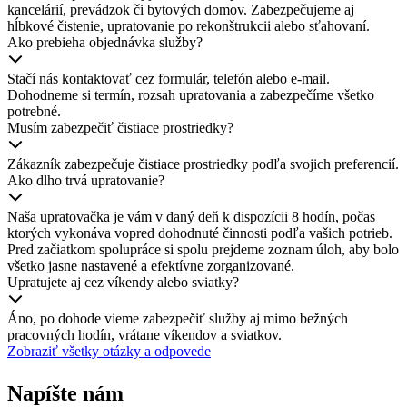
kancelárií, prevádzok či bytových domov. Zabezpečujeme aj
hĺbkové čistenie, upratovanie po rekonštrukcii alebo sťahovaní.
Ako prebieha objednávka služby?
Stačí nás kontaktovať cez formulár, telefón alebo e-mail.
Dohodneme si termín, rozsah upratovania a zabezpečíme všetko
potrebné.
Musím zabezpečiť čistiace prostriedky?
Zákazník zabezpečuje čistiace prostriedky podľa svojich preferencií.
Ako dlho trvá upratovanie?
Naša upratovačka je vám v daný deň k dispozícii 8 hodín, počas
ktorých vykonáva vopred dohodnuté činnosti podľa vašich potrieb.
Pred začiatkom spolupráce si spolu prejdeme zoznam úloh, aby bolo
všetko jasne nastavené a efektívne zorganizované.
Upratujete aj cez víkendy alebo sviatky?
Áno, po dohode vieme zabezpečiť služby aj mimo bežných
pracovných hodín, vrátane víkendov a sviatkov.
Zobraziť všetky otázky a odpovede
Napíšte nám