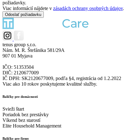
požiadavky.
Viac informácií nájdete v
zásadách ochrany osobných údajov
.
tenus group s.r.o.
Nám. M. R. Štefánika 581/29A
907 01 Myjava
IČO: 51353504
DIČ: 2120677009
IČ DPH: SK2120677009, podľa §4, registrácia od 1.2.2022
Viac ako 10 rokov poskytujeme kvalitné služby.
Balíčky pre domácnosti
Svieži štart
Poriadok bez prestávky
Víkend bez starostí
Elite Household Management
Balíčky pre firmy