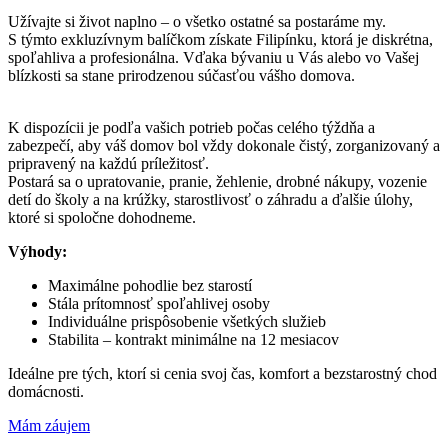
Užívajte si život naplno – o všetko ostatné sa postaráme my.
S týmto exkluzívnym balíčkom získate Filipínku, ktorá je diskrétna,
spoľahliva a profesionálna. Vďaka bývaniu u Vás alebo vo Vašej
blízkosti sa stane prirodzenou súčasťou vášho domova.
K dispozícii je podľa vašich potrieb počas celého týždňa a
zabezpečí, aby váš domov bol vždy dokonale čistý, zorganizovaný a
pripravený na každú príležitosť.
Postará sa o upratovanie, pranie, žehlenie, drobné nákupy, vozenie
detí do školy a na krúžky, starostlivosť o záhradu a ďalšie úlohy,
ktoré si spoločne dohodneme.
Výhody:
Maximálne pohodlie bez starostí
Stála prítomnosť spoľahlivej osoby
Individuálne prispôsobenie všetkých služieb
Stabilita – kontrakt minimálne na 12 mesiacov
Ideálne pre tých, ktorí si cenia svoj čas, komfort a bezstarostný chod
domácnosti.
Mám záujem