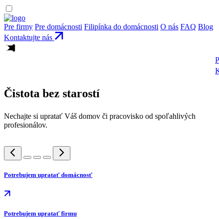
Pre firmy
Pre domácnosti
Filipínka do domácnosti
O nás
FAQ
Blog
Kontaktujte nás
P
K
Čistota
bez starostí
Nechajte si upratať Váš domov či pracovisko od spoľahlivých
profesionálov.
Potrebujem upratať domácnosť
Potrebujem upratať firmu